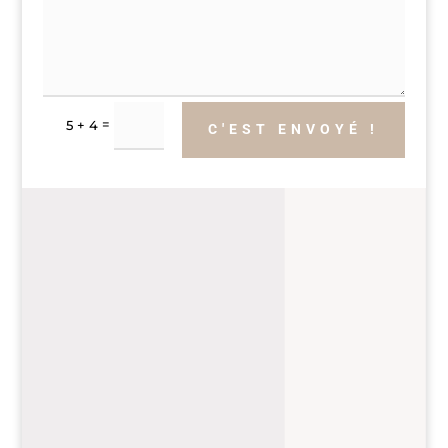
Alternative:
=
5 + 4
C'EST ENVOYÉ !
MON LIVRE DIY SUR LE
CYANOTYPE
DISPONIBLE EN LIGNE