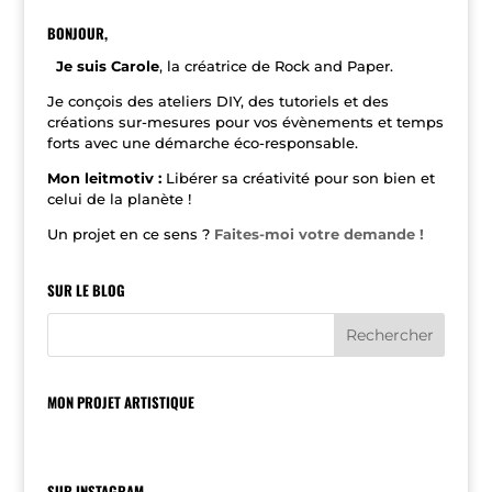
r
n
BONJOUR,
a
t
Je suis Carole
, la créatrice de Rock and Paper.
i
v
Je conçois des ateliers DIY, des tutoriels et des
e
créations sur-mesures pour vos évènements et temps
:
forts avec une démarche éco-responsable.
Mon leitmotiv :
Libérer sa créativité pour son bien et
celui de la planète !
Un projet en ce sens ?
Faites-moi votre demande !
SUR LE BLOG
MON PROJET ARTISTIQUE
SUR INSTAGRAM