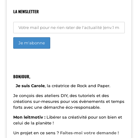
LA NEWSLETTER
A
l
t
e
r
n
BONJOUR,
a
t
Je suis Carole
, la créatrice de Rock and Paper.
i
v
Je conçois des ateliers DIY, des tutoriels et des
e
créations sur-mesures pour vos évènements et temps
:
forts avec une démarche éco-responsable.
Mon leitmotiv :
Libérer sa créativité pour son bien et
celui de la planète !
Un projet en ce sens ?
Faites-moi votre demande !