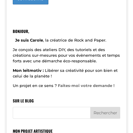
A
l
t
e
r
n
BONJOUR,
a
t
Je suis Carole
, la créatrice de Rock and Paper.
i
v
Je conçois des ateliers DIY, des tutoriels et des
e
créations sur-mesures pour vos évènements et temps
:
forts avec une démarche éco-responsable.
Mon leitmotiv :
Libérer sa créativité pour son bien et
celui de la planète !
Un projet en ce sens ?
Faites-moi votre demande !
SUR LE BLOG
MON PROJET ARTISTIQUE