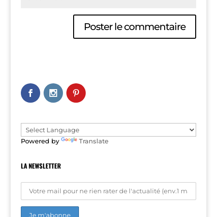
A
l
t
e
r
n
a
t
i
v
e
Powered by
Translate
:
LA NEWSLETTER