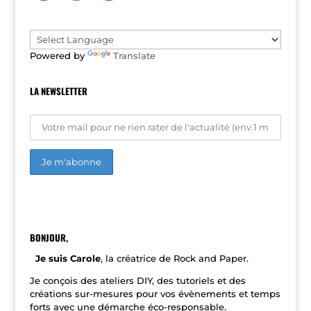
t
i
v
e
Powered by
Translate
:
LA NEWSLETTER
A
l
t
e
r
n
BONJOUR,
a
t
Je suis Carole
, la créatrice de Rock and Paper.
i
v
Je conçois des ateliers DIY, des tutoriels et des
e
créations sur-mesures pour vos évènements et temps
:
forts avec une démarche éco-responsable.