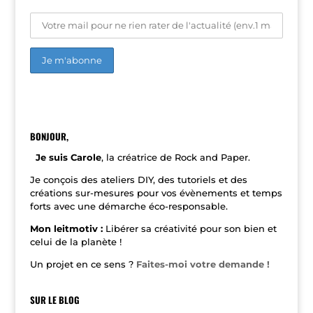
A
l
t
e
r
n
BONJOUR,
a
t
Je suis Carole
, la créatrice de Rock and Paper.
i
v
Je conçois des ateliers DIY, des tutoriels et des
e
créations sur-mesures pour vos évènements et temps
:
forts avec une démarche éco-responsable.
Mon leitmotiv :
Libérer sa créativité pour son bien et
celui de la planète !
Un projet en ce sens ?
Faites-moi votre demande !
SUR LE BLOG