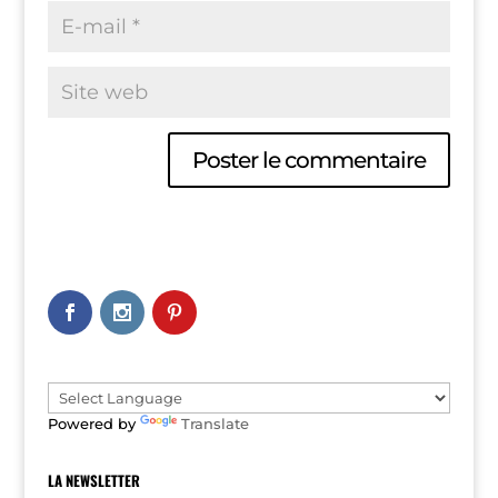
A
l
t
e
r
n
a
t
i
v
e
Powered by
Translate
:
LA NEWSLETTER