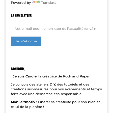
Powered by
Translate
:
LA NEWSLETTER
A
l
t
e
r
n
BONJOUR,
a
t
Je suis Carole
, la créatrice de Rock and Paper.
i
v
Je conçois des ateliers DIY, des tutoriels et des
e
créations sur-mesures pour vos évènements et temps
:
forts avec une démarche éco-responsable.
Mon leitmotiv :
Libérer sa créativité pour son bien et
celui de la planète !