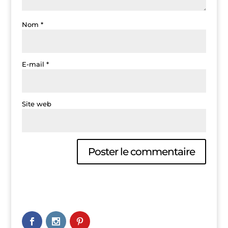
Nom
*
E-mail
*
Site web
A
l
t
e
r
n
a