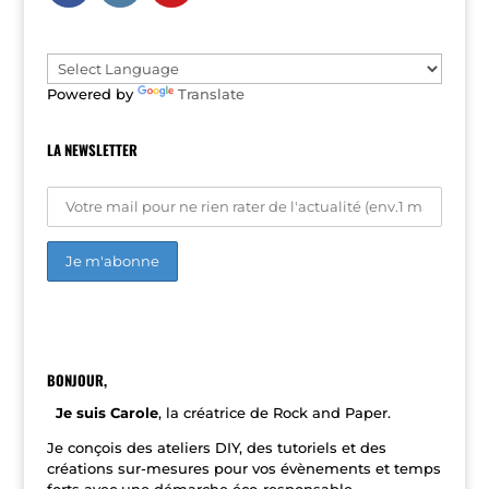
t
i
v
e
Powered by
Translate
:
LA NEWSLETTER
A
l
t
e
r
n
BONJOUR,
a
t
Je suis Carole
, la créatrice de Rock and Paper.
i
v
Je conçois des ateliers DIY, des tutoriels et des
e
créations sur-mesures pour vos évènements et temps
: