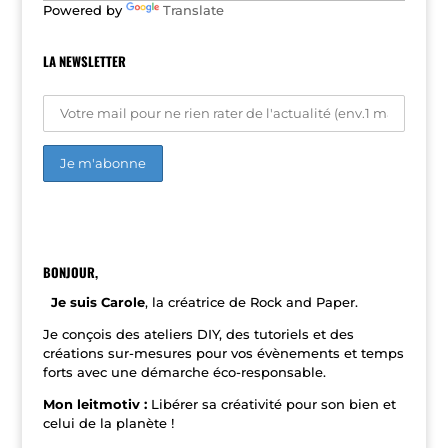
Powered by
Translate
:
LA NEWSLETTER
A
l
t
e
r
n
BONJOUR,
a
t
Je suis Carole
, la créatrice de Rock and Paper.
i
v
Je conçois des ateliers DIY, des tutoriels et des
e
créations sur-mesures pour vos évènements et temps
:
forts avec une démarche éco-responsable.
Mon leitmotiv :
Libérer sa créativité pour son bien et
celui de la planète !