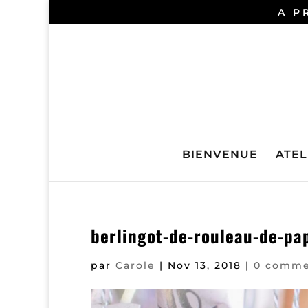
A P
BIENVENUE
ATELI
berlingot-de-rouleau-de-pap
par
Carole
|
Nov 13, 2018
|
0 comme