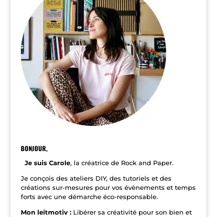
r
n
a
t
i
v
e
:
BONJOUR,
Je suis Carole
, la créatrice de Rock and Paper.
Je conçois des ateliers DIY, des tutoriels et des
créations sur-mesures pour vos évènements et temps
forts avec une démarche éco-responsable.
Mon leitmotiv :
Libérer sa créativité pour son bien et