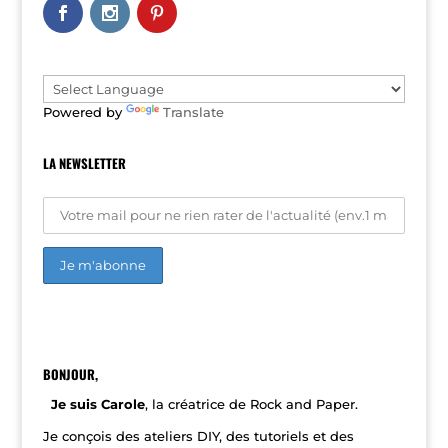
n
a
t
i
v
e
Powered by
Translate
:
LA NEWSLETTER
A
l
t
e
r
n
BONJOUR,
a
t
Je suis Carole
, la créatrice de Rock and Paper.
i
v
Je conçois des ateliers DIY, des tutoriels et des