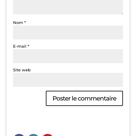
Nom
*
E-mail
*
Site web
A
l
t
e
r