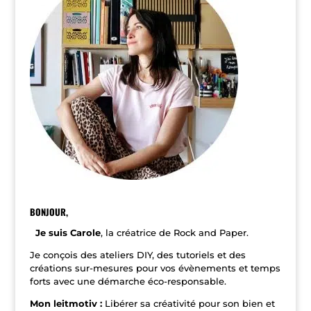
r
n
a
t
i
v
e
:
BONJOUR,
Je suis Carole
, la créatrice de Rock and Paper.
Je conçois des ateliers DIY, des tutoriels et des
créations sur-mesures pour vos évènements et temps
forts avec une démarche éco-responsable.
Mon leitmotiv :
Libérer sa créativité pour son bien et