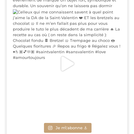
Je m\'abonne ⚓