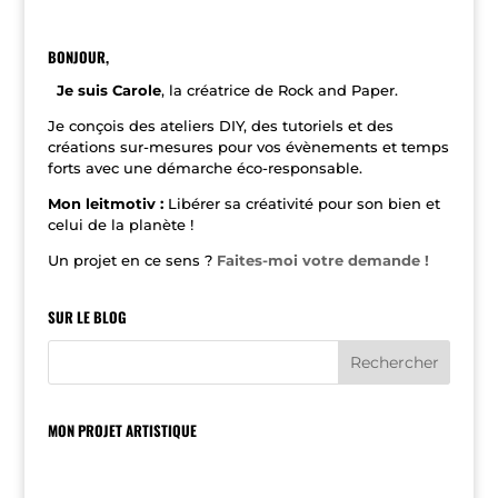
t
e
r
n
BONJOUR,
a
t
Je suis Carole
, la créatrice de Rock and Paper.
i
v
Je conçois des ateliers DIY, des tutoriels et des
e
créations sur-mesures pour vos évènements et temps
:
forts avec une démarche éco-responsable.
Mon leitmotiv :
Libérer sa créativité pour son bien et
celui de la planète !
Un projet en ce sens ?
Faites-moi votre demande !
SUR LE BLOG
MON PROJET ARTISTIQUE