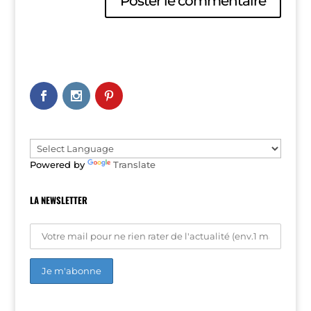
A
l
t
e
r
n
a
t
i
v
e
Powered by
Translate
:
LA NEWSLETTER
A
l