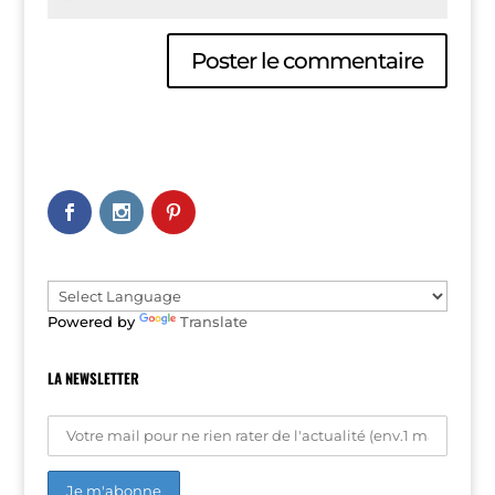
A
l
t
e
r
n
a
t
i
v
e
Powered by
Translate
:
LA NEWSLETTER