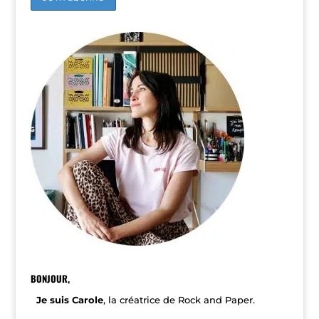
A
l
t
e
r
n
a
t
i
v
e
:
BONJOUR,
Je suis Carole
, la créatrice de Rock and Paper.