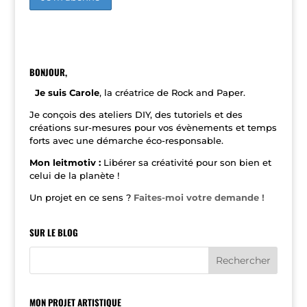
A
l
t
e
r
n
BONJOUR,
a
t
Je suis Carole
, la créatrice de Rock and Paper.
i
v
Je conçois des ateliers DIY, des tutoriels et des
e
créations sur-mesures pour vos évènements et temps
:
forts avec une démarche éco-responsable.
Mon leitmotiv :
Libérer sa créativité pour son bien et
celui de la planète !
Un projet en ce sens ?
Faites-moi votre demande !
SUR LE BLOG
MON PROJET ARTISTIQUE