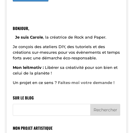
A
l
t
e
r
n
BONJOUR,
a
t
Je suis Carole
, la créatrice de Rock and Paper.
i
v
Je conçois des ateliers DIY, des tutoriels et des
e
créations sur-mesures pour vos évènements et temps
:
forts avec une démarche éco-responsable.
Mon leitmotiv :
Libérer sa créativité pour son bien et
celui de la planète !
Un projet en ce sens ?
Faites-moi votre demande !
SUR LE BLOG
MON PROJET ARTISTIQUE