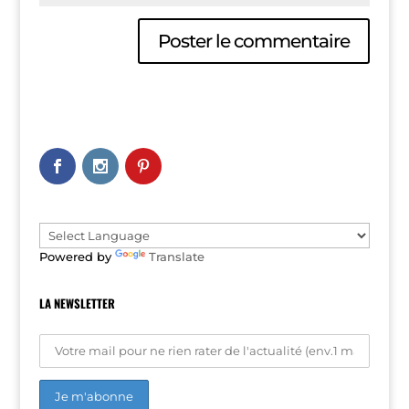
A
l
t
e
r
n
a
t
i
v
e
Powered by
Translate
:
LA NEWSLETTER