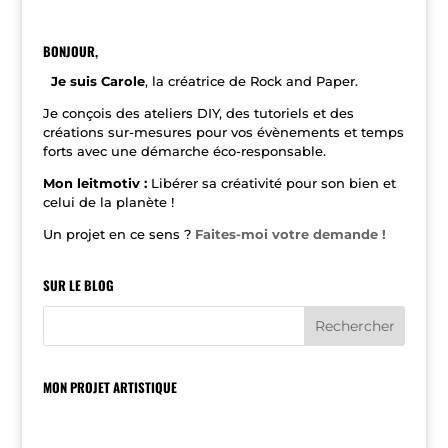
t
e
r
n
BONJOUR,
a
t
Je suis Carole
, la créatrice de Rock and Paper.
i
v
Je conçois des ateliers DIY, des tutoriels et des
e
créations sur-mesures pour vos évènements et temps
:
forts avec une démarche éco-responsable.
Mon leitmotiv :
Libérer sa créativité pour son bien et
celui de la planète !
Un projet en ce sens ?
Faites-moi votre demande !
SUR LE BLOG
MON PROJET ARTISTIQUE