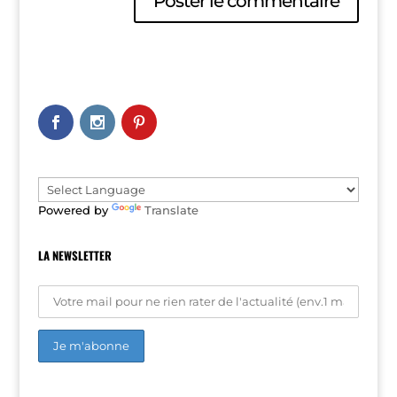
A
l
t
e
r
n
a
t
i
v
e
Powered by
Translate
:
LA NEWSLETTER
A
l