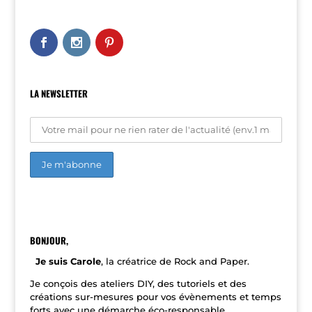
e
r
n
a
t
i
v
LA NEWSLETTER
e
:
A
l
t
e
r
n
BONJOUR,
a
t
Je suis Carole
, la créatrice de Rock and Paper.
i
v
Je conçois des ateliers DIY, des tutoriels et des
e
créations sur-mesures pour vos évènements et temps
:
forts avec une démarche éco-responsable.