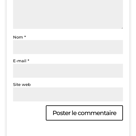
Nom
*
E-mail
*
Site web
A
l
t