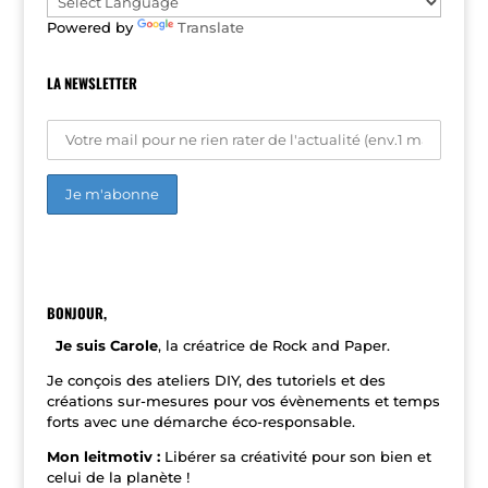
Powered by
Translate
LA NEWSLETTER
A
l
t
e
r
n
BONJOUR,
a
t
Je suis Carole
, la créatrice de Rock and Paper.
i
v
Je conçois des ateliers DIY, des tutoriels et des
e
créations sur-mesures pour vos évènements et temps
:
forts avec une démarche éco-responsable.
Mon leitmotiv :
Libérer sa créativité pour son bien et
celui de la planète !