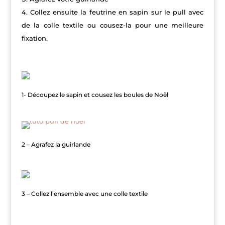
Collez ensuite la feutrine en sapin sur le pull avec
de la colle textile ou cousez-la pour une meilleure
fixation.
faire-son-pull-de-noel
1- Découpez le sapin et cousez les boules de Noël
tuto-pull-de-noel
2 – Agrafez la guirlande
colle-pour-tissu-odif
3 – Collez l’ensemble avec une colle textile