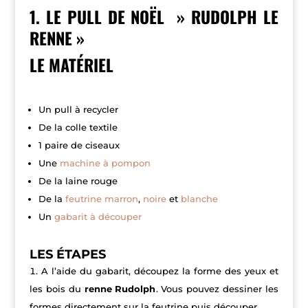
1. LE PULL DE NOËL » RUDOLPH LE
RENNE »
LE MATÉRIEL
Un pull à recycler
De la colle textile
1 paire de ciseaux
Une
machine à pompon
De la laine rouge
De la
feutrine marron
,
noire
et
blanche
Un
gabarit à découper
LES ÉTAPES
A l’aide du gabarit, découpez la forme des yeux et
les bois du
renne Rudolph
. Vous pouvez dessiner les
formes directement sur la feutrine puis découper.