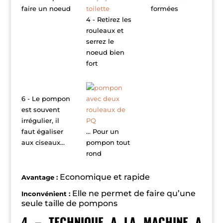
faire un noeud
formées
4 - Retirez les
rouleaux et
serrez le
noeud bien
fort
6 - Le pompon
est souvent
irrégulier, il
faut égaliser
... Pour un
aux ciseaux...
pompon tout
rond
E
conomique et rapide
Avantage :
E
lle ne permet de faire qu’une
Inconvénient :
seule taille de pompons
4 – TECHNIQUE A LA MACHINE A