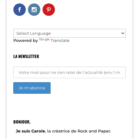
a
t
i
v
e
:
Powered by
Translate
LA NEWSLETTER
A
l
t
e
r
n
BONJOUR,
a
t
Je suis Carole
, la créatrice de Rock and Paper.
i