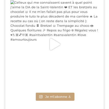
Je m\'abonne ⚓