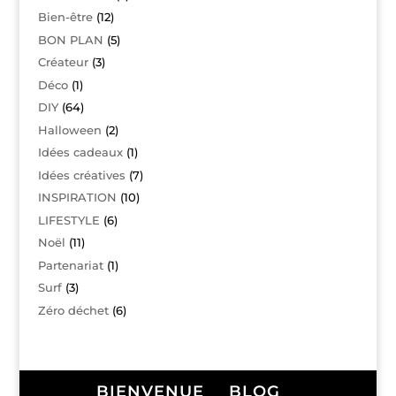
Bien-être
(12)
BON PLAN
(5)
Créateur
(3)
Déco
(1)
DIY
(64)
Halloween
(2)
Idées cadeaux
(1)
Idées créatives
(7)
INSPIRATION
(10)
LIFESTYLE
(6)
Noël
(11)
Partenariat
(1)
Surf
(3)
Zéro déchet
(6)
BIENVENUE
BLOG