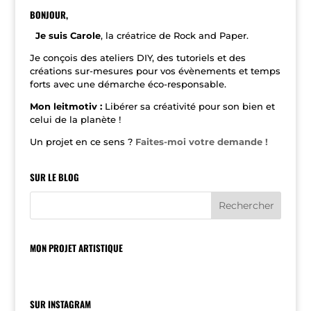
r
n
BONJOUR,
a
t
Je suis Carole
, la créatrice de Rock and Paper.
i
v
Je conçois des ateliers DIY, des tutoriels et des
e
créations sur-mesures pour vos évènements et temps
:
forts avec une démarche éco-responsable.
Mon leitmotiv :
Libérer sa créativité pour son bien et
celui de la planète !
Un projet en ce sens ?
Faites-moi votre demande !
SUR LE BLOG
MON PROJET ARTISTIQUE
SUR INSTAGRAM