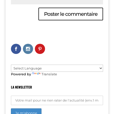
A
l
t
e
r
n
a
t
i
v
e
Powered by
Translate
:
LA NEWSLETTER