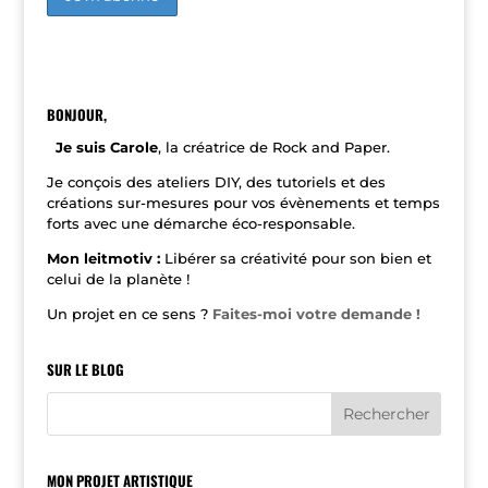
A
l
t
e
r
n
BONJOUR,
a
t
Je suis Carole
, la créatrice de Rock and Paper.
i
v
Je conçois des ateliers DIY, des tutoriels et des
e
créations sur-mesures pour vos évènements et temps
:
forts avec une démarche éco-responsable.
Mon leitmotiv :
Libérer sa créativité pour son bien et
celui de la planète !
Un projet en ce sens ?
Faites-moi votre demande !
SUR LE BLOG
MON PROJET ARTISTIQUE