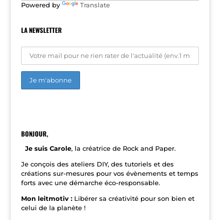
Powered by
Translate
:
LA NEWSLETTER
A
l
t
e
r
n
BONJOUR,
a
t
Je suis Carole
, la créatrice de Rock and Paper.
i
v
Je conçois des ateliers DIY, des tutoriels et des
e
créations sur-mesures pour vos évènements et temps
:
forts avec une démarche éco-responsable.
Mon leitmotiv :
Libérer sa créativité pour son bien et
celui de la planète !