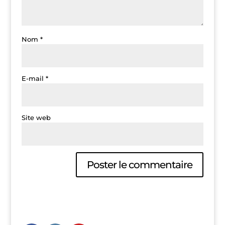
Nom
*
E-mail
*
Site web
A
l
t
e
r