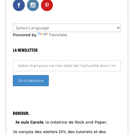
n
a
t
i
v
e
Powered by
Translate
:
LA NEWSLETTER
A
l
t
e
r
n
BONJOUR,
a
t
Je suis Carole
, la créatrice de Rock and Paper.
i
v
Je conçois des ateliers DIY, des tutoriels et des