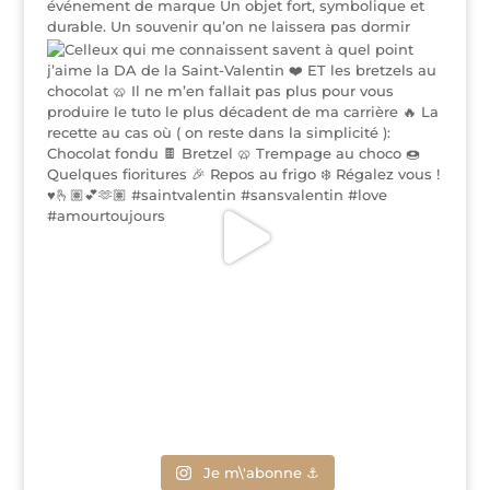
Je m\'abonne ⚓