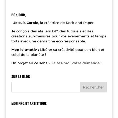
t
e
r
n
BONJOUR,
a
t
Je suis Carole
, la créatrice de Rock and Paper.
i
v
Je conçois des ateliers DIY, des tutoriels et des
e
créations sur-mesures pour vos évènements et temps
:
forts avec une démarche éco-responsable.
Mon leitmotiv :
Libérer sa créativité pour son bien et
celui de la planète !
Un projet en ce sens ?
Faites-moi votre demande !
SUR LE BLOG
MON PROJET ARTISTIQUE