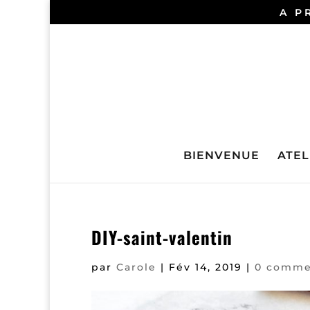
A P
BIENVENUE
ATELI
DIY-saint-valentin
par
Carole
|
Fév 14, 2019
|
0 comme