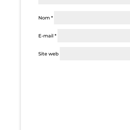
Nom
*
E-mail
*
Site web
A
l
t
e
r
n
a