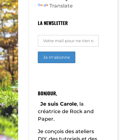
Translate
LA NEWSLETTER
A
l
t
e
r
BONJOUR,
n
a
Je suis Carole
, la
t
créatrice de Rock and
i
Paper.
v
e
:
Je conçois des ateliers
DIY, des tutoriels et des