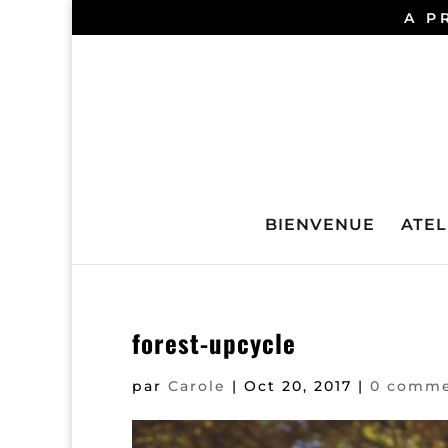
A P
BIENVENUE
ATELI
forest-upcycle
par
Carole
|
Oct 20, 2017
|
0 comme