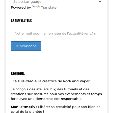
e
Powered by
Translate
:
LA NEWSLETTER
A
l
t
e
r
n
BONJOUR,
a
t
Je suis Carole
, la créatrice de Rock and Paper.
i
v
Je conçois des ateliers DIY, des tutoriels et des
e
créations sur-mesures pour vos évènements et temps
:
forts avec une démarche éco-responsable.
Mon leitmotiv :
Libérer sa créativité pour son bien et
celui de la planète !