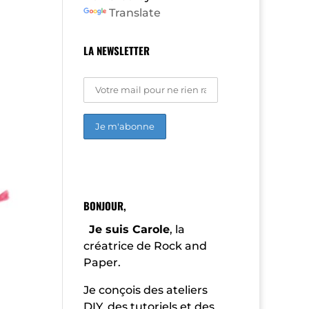
Translate
LA NEWSLETTER
A
l
t
e
r
BONJOUR,
n
a
Je suis Carole
, la
t
créatrice de Rock and
i
Paper.
v
e
:
Je conçois des ateliers
DIY, des tutoriels et des