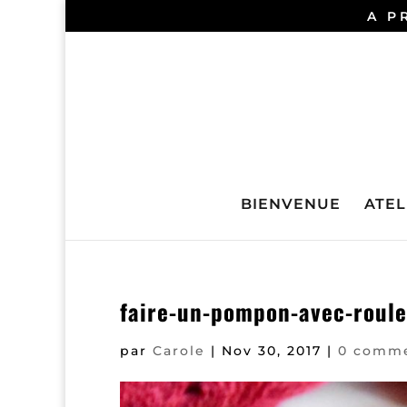
A P
BIENVENUE
ATELI
faire-un-pompon-avec-roule
par
Carole
|
Nov 30, 2017
|
0 comme