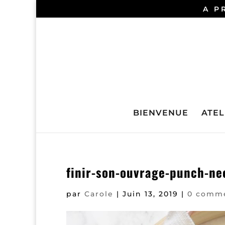
A P
BIENVENUE
ATELI
finir-son-ouvrage-punch-ne
par
Carole
|
Juin 13, 2019
|
0 comme