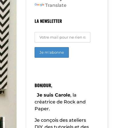
Translate
LA NEWSLETTER
A
l
t
e
r
BONJOUR,
n
a
Je suis Carole
, la
t
créatrice de Rock and
i
Paper.
v
e
:
Je conçois des ateliers
DIY, des tutoriels et des