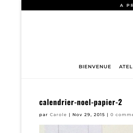
A P
BIENVENUE
ATELI
calendrier-noel-papier-2
par
Carole
|
Nov 29, 2015
|
0 comme