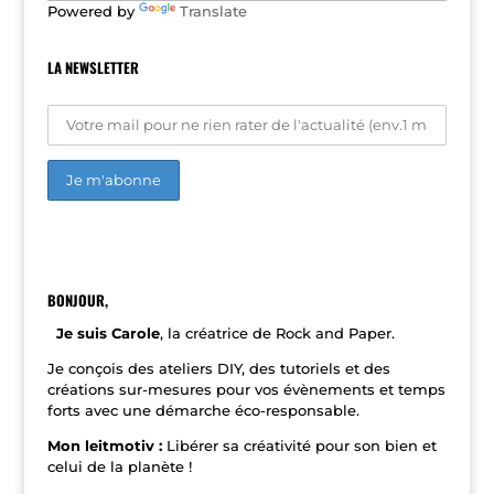
Powered by
Translate
:
LA NEWSLETTER
A
l
t
e
r
n
BONJOUR,
a
t
Je suis Carole
, la créatrice de Rock and Paper.
i
v
Je conçois des ateliers DIY, des tutoriels et des
e
créations sur-mesures pour vos évènements et temps
:
forts avec une démarche éco-responsable.
Mon leitmotiv :
Libérer sa créativité pour son bien et
celui de la planète !