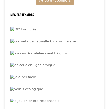
Je m\'abonne ⚓
MES PARTENAIRES