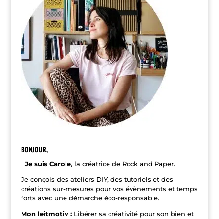
r
n
a
t
i
v
e
:
BONJOUR,
Je suis Carole
, la créatrice de Rock and Paper.
Je conçois des ateliers DIY, des tutoriels et des
créations sur-mesures pour vos évènements et temps
forts avec une démarche éco-responsable.
Mon leitmotiv :
Libérer sa créativité pour son bien et