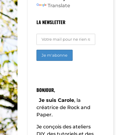
Translate
LA NEWSLETTER
A
l
t
e
r
BONJOUR,
n
a
Je suis Carole
, la
t
créatrice de Rock and
i
Paper.
v
e
:
Je conçois des ateliers
DIY, des tutoriels et des