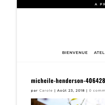
A P
BIENVENUE
ATELI
micheile-henderson-406428
par
Carole
|
Août 23, 2018
|
0 comm