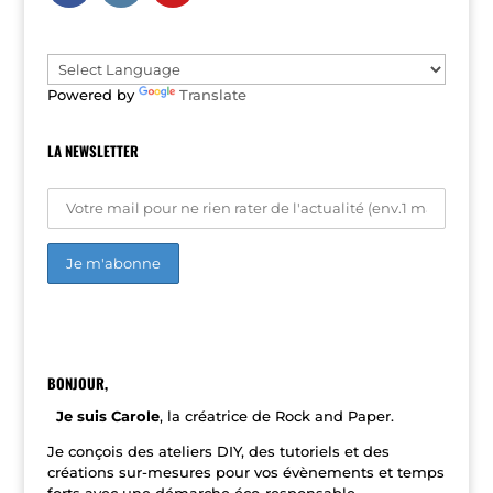
t
i
v
e
Powered by
Translate
:
LA NEWSLETTER
A
l
t
e
r
n
BONJOUR,
a
t
Je suis Carole
, la créatrice de Rock and Paper.
i
v
Je conçois des ateliers DIY, des tutoriels et des
e
créations sur-mesures pour vos évènements et temps
: