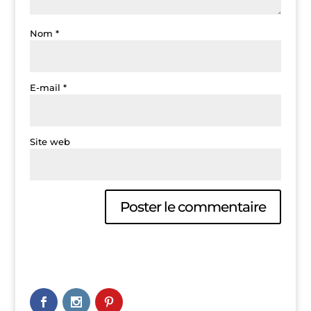
Nom
*
E-mail
*
Site web
A
l
t
e
r
n
a