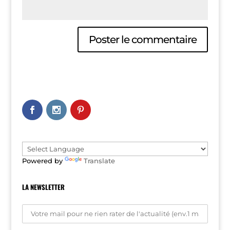
A
l
t
e
r
n
a
t
i
v
e
Powered by
Translate
:
LA NEWSLETTER