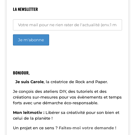
LA NEWSLETTER
A
l
t
e
r
n
BONJOUR,
a
t
Je suis Carole
, la créatrice de Rock and Paper.
i
v
Je conçois des ateliers DIY, des tutoriels et des
e
créations sur-mesures pour vos évènements et temps
:
forts avec une démarche éco-responsable.
Mon leitmotiv :
Libérer sa créativité pour son bien et
celui de la planète !
Un projet en ce sens ?
Faites-moi votre demande !