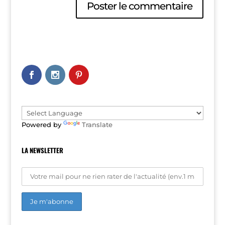
A
l
t
e
r
n
a
t
i
v
e
Powered by
Translate
:
LA NEWSLETTER
A
l