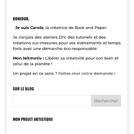
t
e
r
n
BONJOUR,
a
t
Je suis Carole
, la créatrice de Rock and Paper.
i
v
Je conçois des ateliers DIY, des tutoriels et des
e
créations sur-mesures pour vos évènements et temps
:
forts avec une démarche éco-responsable.
Mon leitmotiv :
Libérer sa créativité pour son bien et
celui de la planète !
Un projet en ce sens ?
Faites-moi votre demande !
SUR LE BLOG
MON PROJET ARTISTIQUE