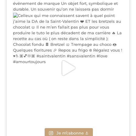
Je m\'abonne ⚓