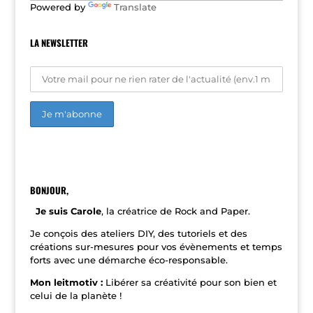
Powered by
Translate
:
LA NEWSLETTER
A
l
t
e
r
n
BONJOUR,
a
t
Je suis Carole
, la créatrice de Rock and Paper.
i
v
Je conçois des ateliers DIY, des tutoriels et des
e
créations sur-mesures pour vos évènements et temps
:
forts avec une démarche éco-responsable.
Mon leitmotiv :
Libérer sa créativité pour son bien et
celui de la planète !