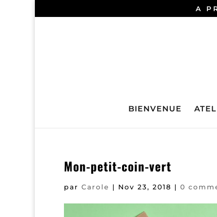
A P
BIENVENUE
ATELI
Mon-petit-coin-vert
par
Carole
|
Nov 23, 2018
|
0 comme