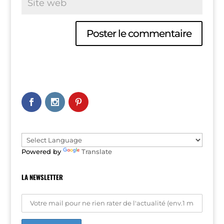
A
l
t
e
r
n
a
t
i
v
e
Powered by
Translate
:
LA NEWSLETTER