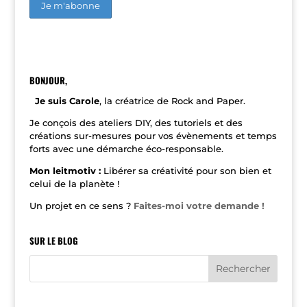
A
l
t
e
r
n
BONJOUR,
a
t
Je suis Carole
, la créatrice de Rock and Paper.
i
v
Je conçois des ateliers DIY, des tutoriels et des
e
créations sur-mesures pour vos évènements et temps
:
forts avec une démarche éco-responsable.
Mon leitmotiv :
Libérer sa créativité pour son bien et
celui de la planète !
Un projet en ce sens ?
Faites-moi votre demande !
SUR LE BLOG