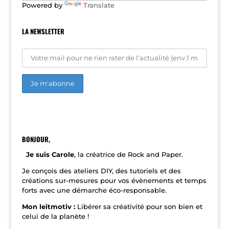
Powered by
Translate
:
LA NEWSLETTER
A
l
t
e
r
n
BONJOUR,
a
t
Je suis Carole
, la créatrice de Rock and Paper.
i
v
Je conçois des ateliers DIY, des tutoriels et des
e
créations sur-mesures pour vos évènements et temps
:
forts avec une démarche éco-responsable.
Mon leitmotiv :
Libérer sa créativité pour son bien et
celui de la planète !