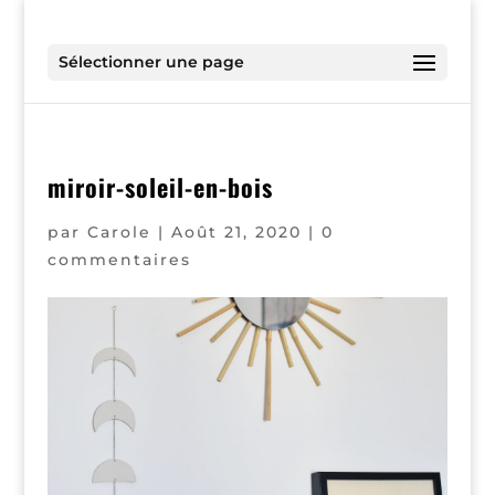
Sélectionner une page
miroir-soleil-en-bois
par
Carole
|
Août 21, 2020
|
0
commentaires