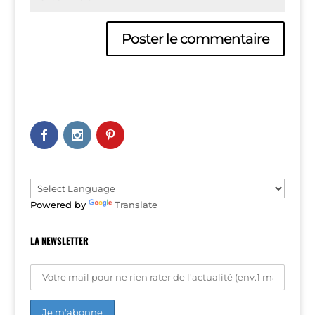
A
l
t
e
r
n
a
t
i
v
e
Powered by
Translate
:
LA NEWSLETTER