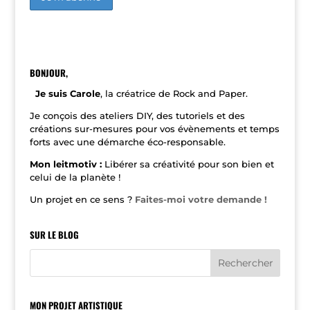
A
l
t
e
r
n
BONJOUR,
a
t
Je suis Carole
, la créatrice de Rock and Paper.
i
v
Je conçois des ateliers DIY, des tutoriels et des
e
créations sur-mesures pour vos évènements et temps
:
forts avec une démarche éco-responsable.
Mon leitmotiv :
Libérer sa créativité pour son bien et
celui de la planète !
Un projet en ce sens ?
Faites-moi votre demande !
SUR LE BLOG
MON PROJET ARTISTIQUE