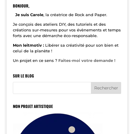
r
n
BONJOUR,
a
t
Je suis Carole
, la créatrice de Rock and Paper.
i
v
Je conçois des ateliers DIY, des tutoriels et des
e
créations sur-mesures pour vos évènements et temps
:
forts avec une démarche éco-responsable.
Mon leitmotiv :
Libérer sa créativité pour son bien et
celui de la planète !
Un projet en ce sens ?
Faites-moi votre demande !
SUR LE BLOG
MON PROJET ARTISTIQUE