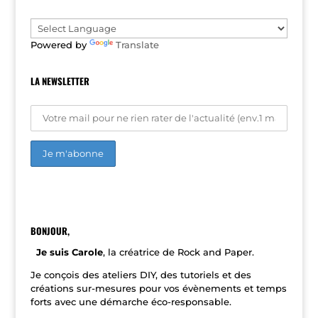
i
v
e
Powered by
Translate
:
LA NEWSLETTER
A
l
t
e
r
n
BONJOUR,
a
t
Je suis Carole
, la créatrice de Rock and Paper.
i
v
Je conçois des ateliers DIY, des tutoriels et des
e
créations sur-mesures pour vos évènements et temps
:
forts avec une démarche éco-responsable.