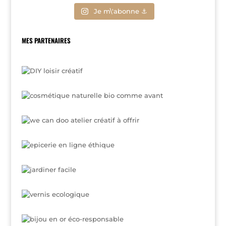
Je m\'abonne ⚓
MES PARTENAIRES