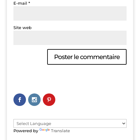
E-mail
*
Site web
A
l
t
e
r
n
a
t
i
v
e
Powered by
Translate
: