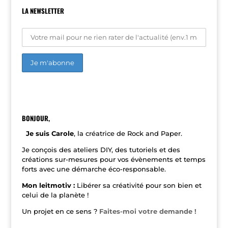
LA NEWSLETTER
A
l
t
e
r
n
BONJOUR,
a
t
Je suis Carole
, la créatrice de Rock and Paper.
i
v
Je conçois des ateliers DIY, des tutoriels et des
e
créations sur-mesures pour vos évènements et temps
:
forts avec une démarche éco-responsable.
Mon leitmotiv :
Libérer sa créativité pour son bien et
celui de la planète !
Un projet en ce sens ?
Faites-moi votre demande !