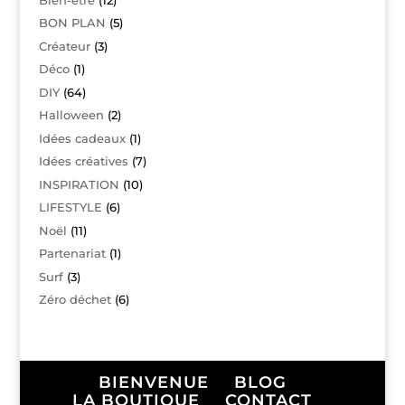
BON PLAN
(5)
Créateur
(3)
Déco
(1)
DIY
(64)
Halloween
(2)
Idées cadeaux
(1)
Idées créatives
(7)
INSPIRATION
(10)
LIFESTYLE
(6)
Noël
(11)
Partenariat
(1)
Surf
(3)
Zéro déchet
(6)
BIENVENUE
BLOG
LA BOUTIQUE
CONTACT