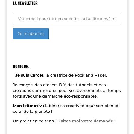
LA NEWSLETTER
A
l
t
e
r
n
BONJOUR,
a
t
Je suis Carole
, la créatrice de Rock and Paper.
i
v
Je conçois des ateliers DIY, des tutoriels et des
e
créations sur-mesures pour vos évènements et temps
:
forts avec une démarche éco-responsable.
Mon leitmotiv :
Libérer sa créativité pour son bien et
celui de la planète !
Un projet en ce sens ?
Faites-moi votre demande !