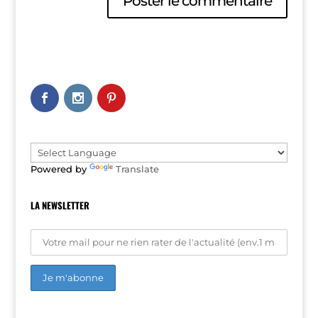
A
l
t
e
r
n
a
t
i
v
e
Powered by
Translate
:
LA NEWSLETTER
A
l