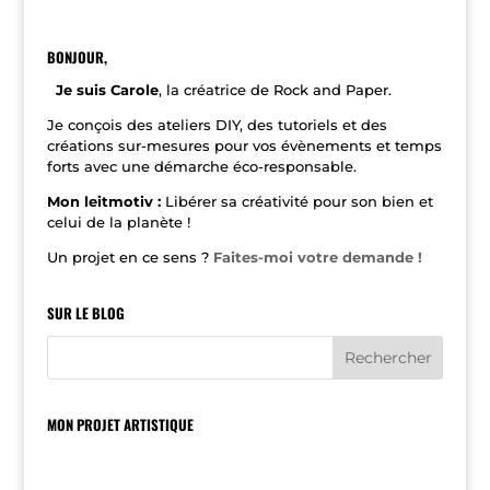
t
e
r
n
BONJOUR,
a
t
Je suis Carole
, la créatrice de Rock and Paper.
i
v
Je conçois des ateliers DIY, des tutoriels et des
e
créations sur-mesures pour vos évènements et temps
:
forts avec une démarche éco-responsable.
Mon leitmotiv :
Libérer sa créativité pour son bien et
celui de la planète !
Un projet en ce sens ?
Faites-moi votre demande !
SUR LE BLOG
MON PROJET ARTISTIQUE