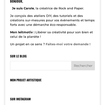
n
BONJOUR,
a
t
Je suis Carole
, la créatrice de Rock and Paper.
i
v
Je conçois des ateliers DIY, des tutoriels et des
e
créations sur-mesures pour vos évènements et temps
:
forts avec une démarche éco-responsable.
Mon leitmotiv :
Libérer sa créativité pour son bien et
celui de la planète !
Un projet en ce sens ?
Faites-moi votre demande !
SUR LE BLOG
MON PROJET ARTISTIQUE
SUR INSTAGRAM